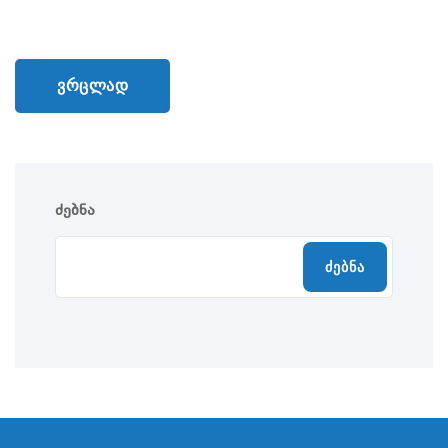
ᲕᲠᲪᲚᲐᲓ
ძებნა
Ძებნა