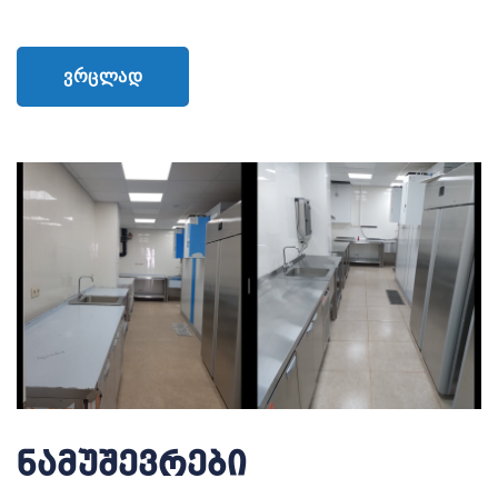
ᲕᲠᲪᲚᲐᲓ
ნამუშევრები